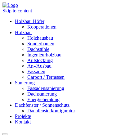
Skip to content
Holzbau Höfer
Kooperationen
Holzbau
Holzhausbau
Sonderbauten
Dachstühle
Ingenieurholzbau
Aufstockung
An-/Ausbau
Fassaden
Carport / Terrassen
Sanierung
Fassadensanierung
Dachsanierung
Energieberatung
Dachfenster / Sonnenschutz
Dachfensterkonfigurator
Projekte
Kontakt