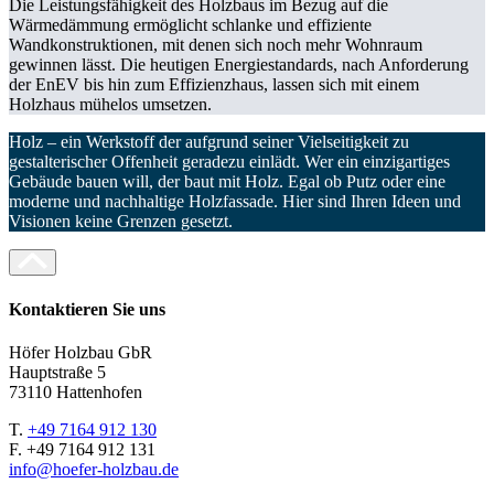
Die Leistungsfähigkeit des Holzbaus im Bezug auf die
Wärmedämmung ermöglicht schlanke und effiziente
Wandkonstruktionen, mit denen sich noch mehr Wohnraum
gewinnen lässt. Die heutigen Energiestandards, nach Anforderung
der EnEV bis hin zum Effizienzhaus, lassen sich mit einem
Holzhaus mühelos umsetzen.
Holz – ein Werkstoff der aufgrund seiner Vielseitigkeit zu
gestalterischer Offenheit geradezu einlädt. Wer ein einzigartiges
Gebäude bauen will, der baut mit Holz. Egal ob Putz oder eine
moderne und nachhaltige Holzfassade. Hier sind Ihren Ideen und
Visionen keine Grenzen gesetzt.
Kontaktieren Sie uns
Höfer Holzbau GbR
Hauptstraße 5
73110 Hattenhofen
T.
+49 7164 912 130
F. +49 7164 912 131
info@hoefer-holzbau.de