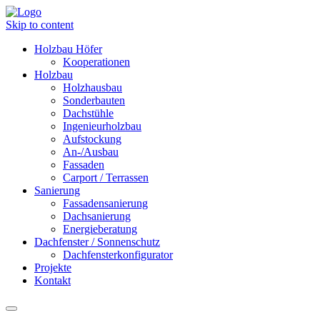
Skip to content
Holzbau Höfer
Kooperationen
Holzbau
Holzhausbau
Sonderbauten
Dachstühle
Ingenieurholzbau
Aufstockung
An-/Ausbau
Fassaden
Carport / Terrassen
Sanierung
Fassadensanierung
Dachsanierung
Energieberatung
Dachfenster / Sonnenschutz
Dachfensterkonfigurator
Projekte
Kontakt