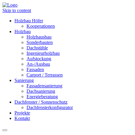
Skip to content
Holzbau Höfer
Kooperationen
Holzbau
Holzhausbau
Sonderbauten
Dachstühle
Ingenieurholzbau
Aufstockung
An-/Ausbau
Fassaden
Carport / Terrassen
Sanierung
Fassadensanierung
Dachsanierung
Energieberatung
Dachfenster / Sonnenschutz
Dachfensterkonfigurator
Projekte
Kontakt